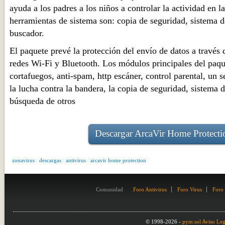
ayuda a los padres a los niños a controlar la actividad en 
herramientas de sistema son: copia de seguridad, sistema de
buscador.
El paquete prevé la protección del envío de datos a través 
redes Wi-Fi y Bluetooth. Los módulos principales del paque
cortafuegos, anti-spam, http escáner, control parental, un s
la lucha contra la bandera, la copia de seguridad, sistema d
búsqueda de otros
Descargar ArcaVir Home Protecti
zonavirus
/
descargas
/
antivirus
/
arcavir home protection
Comunidad
Foro Antivirus
Foro Virus
Foro
© 1998-2026 -
pym:sol
Aviso Leg