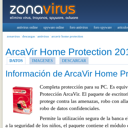
antivirus online
spyware online
foro antivirus
foro spyware
articulo
zonavirus
/
descargas
/
antivirus
/
arcavir home protection
ArcaVir Home Protection 20
DATOS
IMAGENES
DESCARGAR
Información de ArcaVir Home Pr
Completa protección para su PC. Es equiv
Protección ArcaVir. El paquete de escrito
protege contra las amenazas, robo con al
robo de datos confidenciales.
Permite la utilización segura de la banca 
a la seguridad de los niños, el paquete contiene el módulo 