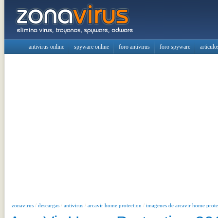
antivirus online
spyware online
foro antivirus
foro spyware
articulo
zonavirus
/
descargas
/
antivirus
/
arcavir home protection
/
imagenes de arcavir home prote