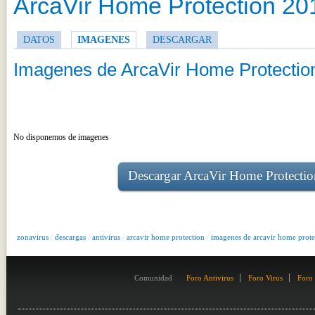
ArcaVir Home Protection 20
DATOS
IMAGENES
DESCARGAR
Imagenes de ArcaVir Home Protectio
No disponemos de imagenes
Descargar ArcaVir Home Protectio
zonavirus
/
descargas
/
antivirus
/
arcavir home protection
/
imagenes de arcavir home prote
Comunidad
Foro Antivirus
Foro Virus
Foro