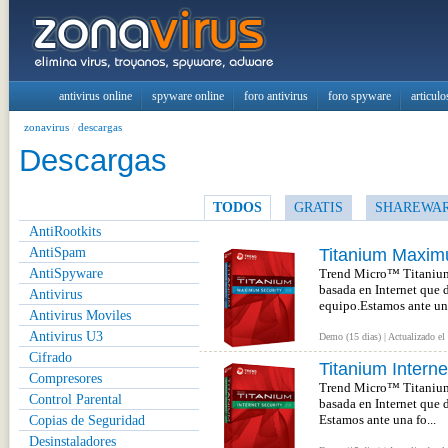
antivirus online
spyware online
foro antivirus
foro spyware
articulo
zonavirus
/
descargas
Descargas
TODOS
GRATIS
SHAREWA
AntiRootkits
AntiSpam
Titanium Maxim
AntiSpyware
Trend Micro™ Titanium™
basada en Internet que 
Antivirus
equipo.Estamos ante una
Antivirus Moviles
Antivirus U3
Demo (15 dias) | Actualizado el
Cifrado
Titanium Interne
Compresores
Trend Micro™ Titanium™ 
Control Parental
basada en Internet que 
Copias de Seguridad
Estamos ante una fo...
Desinstaladores