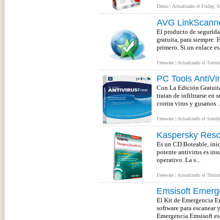
Demo | Actualizado el Friday, 
AVG LinkScanner
El producto de segurida
gratuita, para siempre.
primero. Si un enlace es 
Freeware | Actualizado el Tuesd
PC Tools AntiVi
Con La Edición Gratuita
tratan de infiltrarse en
contra virus y gusanos ..
Freeware | Actualizado el Sunda
Kaspersky Resc
Es un CD Boteable, inic
potente antivirus es ins
operativo. La s...
Freeware | Actualizado el Thurs
Emsisoft Emerge
El Kit de Emergencia Em
software para escanear 
Emergencia Emsisoft es.