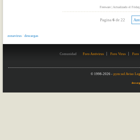
Freeware | Actualizado el Frida
Pagina
6
de 22
Ant
zonavirus
/
descargas
Comunidad
Foro Antivirus
Foro Virus
Foro
© 1998-2026 -
pym:sol
Aviso Leg
descarg