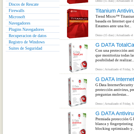
Demo (15 dias) | Actualizado el
Discos de Rescate
Titanium Antivir
Firewalls
Trend Micro™ Titanium™
Microsoft
basada en Internet que 
Navegadores
Estamos ante una for...
Plugins Navegadores
Recuperacion de datos
Demo (15 dias) | Actualizado el
Registro de Windows
G DATA TotalCa
Suites de Seguridad
Con una protección anti
que monitoriza todas la
posibilidad de realizar...
Demo | Actualizado el Friday, 
G DATA Internet
G Data InternetSecurity
protección antivirus, pr
preguntas molestas...
Demo | Actualizado el Friday, 
G DATA Antivir
Premiada protección G D
blanca y fingerprinting
blocking optimizado y..