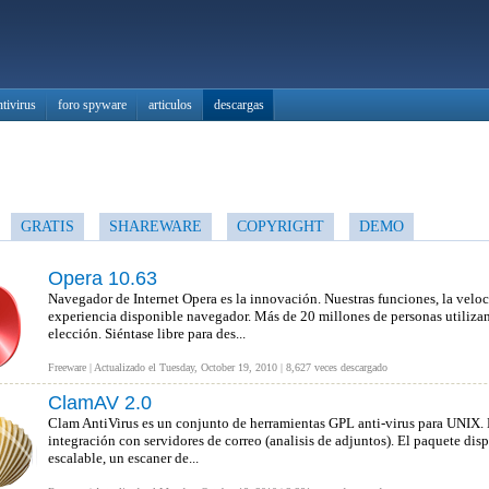
ntivirus
foro spyware
articulos
descargas
GRATIS
SHAREWARE
COPYRIGHT
DEMO
Opera 10.63
Navegador de Internet Opera es la innovación. Nuestras funciones, la veloci
experiencia disponible navegador. Más de 20 millones de personas utiliza
elección. Siéntase libre para des...
Freeware | Actualizado el Tuesday, October 19, 2010 | 8,627 veces descargado
ClamAV 2.0
Clam AntiVirus es un conjunto de herramientas GPL anti-virus para UNIX. El
integración con servidores de correo (analisis de adjuntos). El paquete di
escalable, un escaner de...