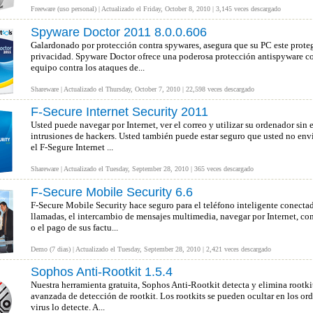
Freeware (uso personal) | Actualizado el Friday, October 8, 2010 | 3,145 veces descargado
Spyware Doctor 2011 8.0.0.606
Galardonado por protección contra spywares, asegura que su PC este proteg
privacidad. Spyware Doctor ofrece una poderosa protección antispyware c
equipo contra los ataques de...
Shareware | Actualizado el Thursday, October 7, 2010 | 22,598 veces descargado
F-Secure Internet Security 2011
Usted puede navegar por Internet, ver el correo y utilizar su ordenador sin 
intrusiones de hackers. Usted también puede estar seguro que usted no envia
el F-Segure Internet ...
Shareware | Actualizado el Tuesday, September 28, 2010 | 365 veces descargado
F-Secure Mobile Security 6.6
F-Secure Mobile Security hace seguro para el teléfono inteligente conectad
llamadas, el intercambio de mensajes multimedia, navegar por Internet, con
o el pago de sus factu...
Demo (7 dias) | Actualizado el Tuesday, September 28, 2010 | 2,421 veces descargado
Sophos Anti-Rootkit 1.5.4
Nuestra herramienta gratuita, Sophos Anti-Rootkit detecta y elimina rootki
avanzada de detección de rootkit. Los rootkits se pueden ocultar en los ord
virus lo detecte. A...