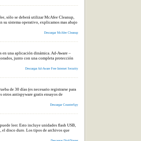
e, sólo se deberá utilizar McAfee Cleanup,
un su sistema operativo, explicamos mas abajo
Descargar McAfee Cleanup
 en una aplicación dinámica. Ad-Aware –
jorados, junto con una completa protección
Descargar Ad-Aware Free Internet Security
eba de 30 días (es necesario registrarse para
s otros antispyware gratis ensayos de
Descargar CounterSpy
puede leer. Esto incluye unidades flash USB,
 el disco duro. Los tipos de archivos que
Descargar DiskDigger