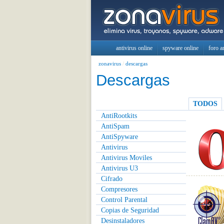
antivirus online
spyware online
foro a
zonavirus
/
descargas
Descargas
TODOS
AntiRootkits
AntiSpam
AntiSpyware
Antivirus
Antivirus Moviles
Antivirus U3
Cifrado
Compresores
Control Parental
Copias de Seguridad
Desinstaladores