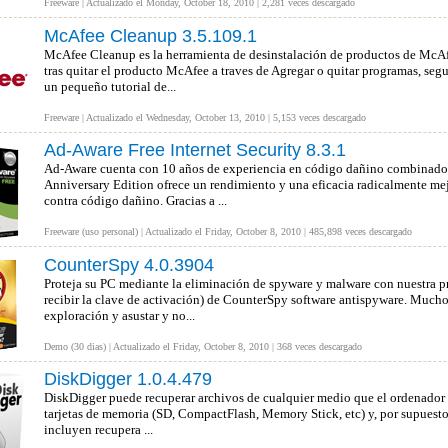
Freeware | Actualizado el Monday, October 18, 2010 | 2,281 veces descargado
McAfee Cleanup 3.5.109.1
McAfee Cleanup es la herramienta de desinstalación de productos de McAfe
tras quitar el producto McAfee a traves de Agregar o quitar programas, seg
un pequeño tutorial de...
Freeware | Actualizado el Wednesday, October 13, 2010 | 5,153 veces descargado
Ad-Aware Free Internet Security 8.3.1
Ad-Aware cuenta con 10 años de experiencia en código dañino combinados
Anniversary Edition ofrece un rendimiento y una eficacia radicalmente me
contra código dañino. Gracias a ...
Freeware (uso personal) | Actualizado el Friday, October 8, 2010 | 485,898 veces descargado
CounterSpy 4.0.3904
Proteja su PC mediante la eliminación de spyware y malware con nuestra pru
recibir la clave de activación) de CounterSpy software antispyware. Mucho
exploración y asustar y no...
Demo (30 dias) | Actualizado el Friday, October 8, 2010 | 368 veces descargado
DiskDigger 1.0.4.479
DiskDigger puede recuperar archivos de cualquier medio que el ordenador 
tarjetas de memoria (SD, CompactFlash, Memory Stick, etc) y, por supuesto,
incluyen recupera ...