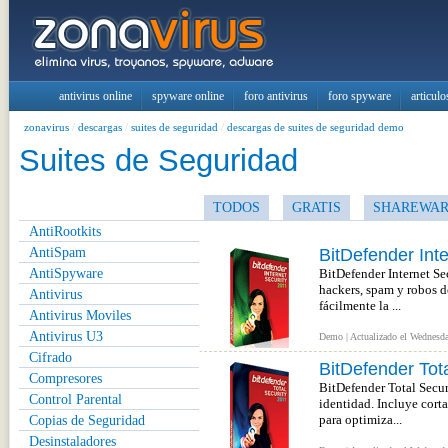
antivirus online
spyware online
foro antivirus
foro spyware
articulo
zonavirus
/
descargas
/
suites de seguridad
/
descargas de suites de seguridad demo
Suites de Seguridad
TODOS
GRATIS
SHAREWA
AntiRootkits
AntiSpam
BitDefender Int
AntiSpyware
BitDefender Internet Sec
hackers, spam y robos de
Antivirus
fácilmente la ...
Antivirus Moviles
Antivirus U3
Demo | Actualizado el Wednesda
Cifrado
BitDefender Tot
Compresores
BitDefender Total Secur
Control Parental
identidad. Incluye cort
Copias de Seguridad
para optimiza...
Desinstaladores