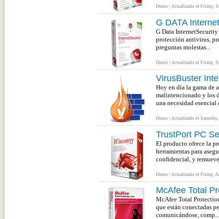
Demo | Actualizado el Friday, 
G DATA Internet
G Data InternetSecurity
protección antivirus, pr
preguntas molestas...
Demo | Actualizado el Friday, 
VirusBuster Inte
Hoy en día la gama de a
malintencionado y los di
una necesidad esencial d
Demo | Actualizado el Saturday,
TrustPort PC Se
El producto ofrece la p
herramientas para asegu
confidencial, y remueve 
Demo | Actualizado el Friday, A
McAfee Total Pr
McAfee Total Protection
que están conectadas pe
comunicándose, comp..