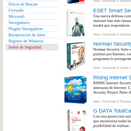
Demo | Actualizado el Wednesda
Discos de Rescate
ESET Smart Sec
Firewalls
Una nueva defensa contr
Microsoft
malware han sido lanza
Navegadores
tendrá que responderse. 
Plugins Navegadores
Recuperacion de datos
Demo | Actualizado el Wednesda
Registro de Windows
Norman Security
Suites de Seguridad
Norman Security Suite e
pululan por Internet, co
programas le protegerán 
Demo | Actualizado el Sunday, 
Rising Internet 
RISING Internet Securit
amenazas de Internet. C
Security Project Nube de
Demo | Actualizado el Thursday
G DATA TotalCa
Con una protección anti
que monitoriza todas la
posibilidad de realizar...