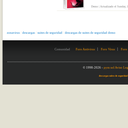
Demo | Actualizado el Sunday, 
zonavirus
/
descargas
/
suites de seguridad
/
descargas de suites de seguridad demo
Comunidad
Foro Antivirus
Foro Virus
Foro
© 1998-2026 -
pym:sol
Aviso Leg
descargas suites de segurida